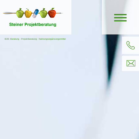
B2B: Beratung · Projektberatung · Nahrungsergänzungsmittel