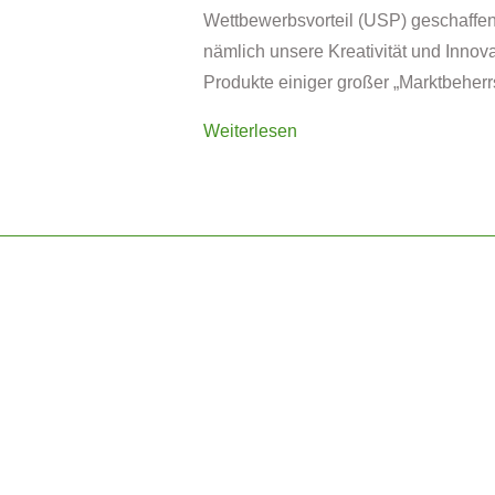
Wettbewerbsvorteil (USP) geschaffen
nämlich unsere Kreativität und Innova
Produkte einiger großer „Marktbeherr
Weiterlesen
B2B: Beratung · Projektberatung · N