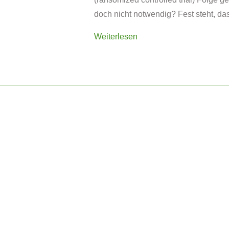
doch nicht notwendig? Fest steht, da
Weiterlesen
B2B: Beratung · Projektberatung · N