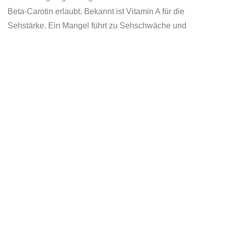
Beta-Carotin erlaubt. Bekannt ist Vitamin A für die
Sehstärke. Ein Mangel führt zu Sehschwäche und
Nachtblindheit. Nicht minder effizient ist Vitamin A für das
intakte Immunsystem, denn das Abwehrsystem besteht
neben den Immunzellen auch aus der Haut und den
Schleimhäuten unter anderem der Mund- Magen und
Darmschleimhaut. Das sind die ersten Barrieren für Viren
und Bakterien. Vitamin A trägt zum Funktionieren dieser
äußeren Barriere bei und hindert somit Krankheitserreger
daran, in den Körper einzudringen. Tierische Lebensmittel,
Butter und Käse sind gute Vitamin A Lieferanten. Bekannt
sind Karotten als Beta-Carotin Lieferant. Spinat, Paprika,
Tomaten und Aprikosen gehören ebenfalls dazu. Bekannt
ist Vitamin A für die Sehstärke.
Wenn Sie wissen möchten, welche anderen
Vitamin A